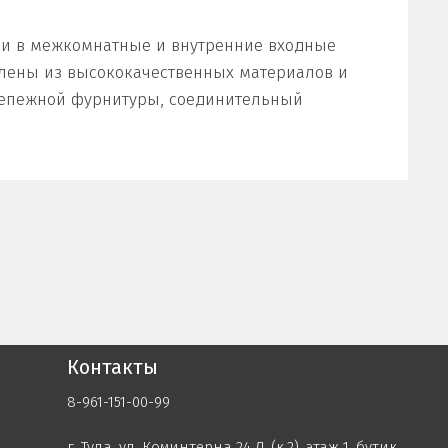
вки в межкомнатные и внутренние входные
влены из высококачественных материалов и
крепежной фурнитуры, соединительный
Контакты
8-961-151-00-99
г. Тула, ул. Коминтерна 24 Д, (к.2), этаж 1, бутик