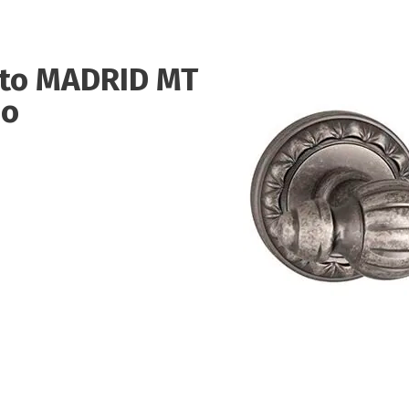
to MADRID MT
ро