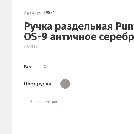
Артикул:
39571
Ручка раздельная Pun
OS-9 античное сереб
PUNTO
Вес
505 г
Цвет ручки
Все параметры